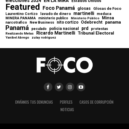
elecciones 2024
EN LA MIRA
Estados Unidos
Featured
Foco Panamá
glosas
Glosas de Foco
martinelli
lavado de dinero
meduca
Laurentino Cortizo
Minsa
MINERA PANAMA
ministerio publico
Ministerio Público
Odebrecht
panama
nito cortizo
narcotrafico
New Business
Panamá
prd
policia nacional
protestas
peculado
Ricardo Martinelli
Tribunal Electoral
Realizando Metas
Yanibel Abrego
zulay rodriguez
ENVÍANOS TUS DENUNCIAS
PERFILES
CASOS DE CORRUPCIÓN
NOTICIAS