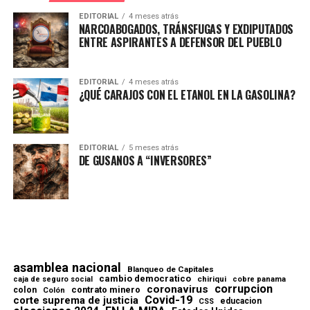
EDITORIAL
4 meses atrás
NARCOABOGADOS, TRÁNSFUGAS Y EXDIPUTADOS
ENTRE ASPIRANTES A DEFENSOR DEL PUEBLO
EDITORIAL
4 meses atrás
¿QUÉ CARAJOS CON EL ETANOL EN LA GASOLINA?
EDITORIAL
5 meses atrás
DE GUSANOS A “INVERSORES”
asamblea nacional
Blanqueo de Capitales
cambio democratico
chiriqui
caja de seguro social
cobre panama
corrupcion
coronavirus
contrato minero
colon
Colón
Covid-19
corte suprema de justicia
educacion
CSS