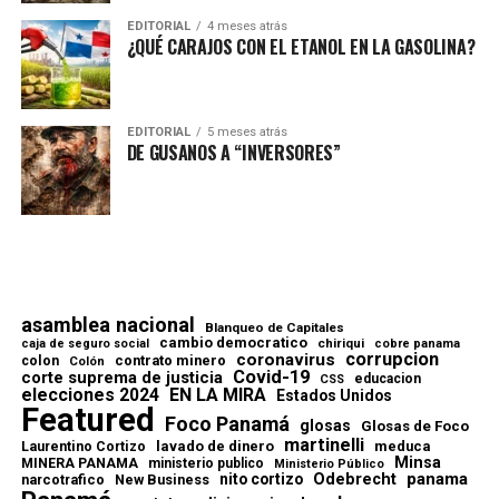
EDITORIAL
4 meses atrás
¿QUÉ CARAJOS CON EL ETANOL EN LA GASOLINA?
EDITORIAL
5 meses atrás
DE GUSANOS A “INVERSORES”
asamblea nacional
Blanqueo de Capitales
cambio democratico
chiriqui
caja de seguro social
cobre panama
corrupcion
coronavirus
contrato minero
colon
Colón
Covid-19
corte suprema de justicia
educacion
CSS
elecciones 2024
EN LA MIRA
Estados Unidos
Featured
Foco Panamá
glosas
Glosas de Foco
martinelli
lavado de dinero
meduca
Laurentino Cortizo
Minsa
MINERA PANAMA
ministerio publico
Ministerio Público
Odebrecht
panama
nito cortizo
narcotrafico
New Business