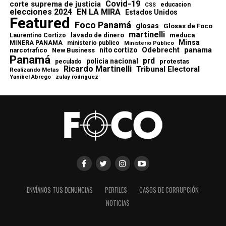
Covid-19
corte suprema de justicia
educacion
CSS
elecciones 2024
EN LA MIRA
Estados Unidos
Featured
Foco Panamá
glosas
Glosas de Foco
martinelli
lavado de dinero
meduca
Laurentino Cortizo
Minsa
MINERA PANAMA
ministerio publico
Ministerio Público
Odebrecht
panama
nito cortizo
narcotrafico
New Business
Panamá
prd
policia nacional
protestas
peculado
Ricardo Martinelli
Tribunal Electoral
Realizando Metas
Yanibel Abrego
zulay rodriguez
ENVÍANOS TUS DENUNCIAS
PERFILES
CASOS DE CORRUPCIÓN
NOTICIAS