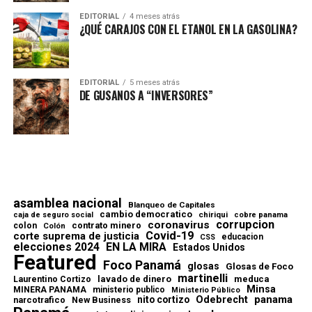
EDITORIAL
4 meses atrás
¿QUÉ CARAJOS CON EL ETANOL EN LA GASOLINA?
EDITORIAL
5 meses atrás
DE GUSANOS A “INVERSORES”
asamblea nacional
Blanqueo de Capitales
cambio democratico
chiriqui
caja de seguro social
cobre panama
corrupcion
coronavirus
contrato minero
colon
Colón
Covid-19
corte suprema de justicia
educacion
CSS
elecciones 2024
EN LA MIRA
Estados Unidos
Featured
Foco Panamá
glosas
Glosas de Foco
martinelli
lavado de dinero
meduca
Laurentino Cortizo
Minsa
MINERA PANAMA
ministerio publico
Ministerio Público
Odebrecht
panama
nito cortizo
narcotrafico
New Business