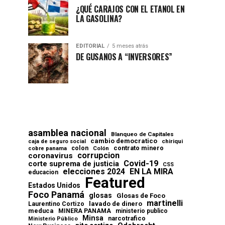
¿QUÉ CARAJOS CON EL ETANOL EN
LA GASOLINA?
EDITORIAL
5 meses atrás
DE GUSANOS A “INVERSORES”
asamblea nacional
Blanqueo de Capitales
cambio democratico
chiriqui
caja de seguro social
contrato minero
colon
cobre panama
Colón
corrupcion
coronavirus
Covid-19
corte suprema de justicia
CSS
elecciones 2024
EN LA MIRA
educacion
Featured
Estados Unidos
Foco Panamá
glosas
Glosas de Foco
martinelli
lavado de dinero
Laurentino Cortizo
meduca
MINERA PANAMA
ministerio publico
Minsa
narcotrafico
Ministerio Público