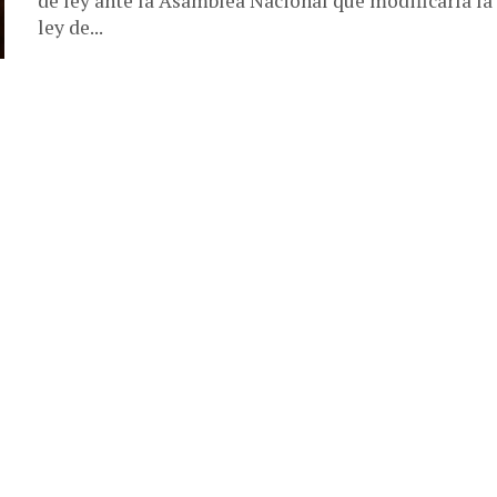
de ley ante la Asamblea Nacional que modificaría la
ley de...