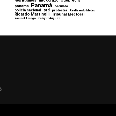
Odebrecht
nito cortizo
New Business
Panamá
panama
peculado
prd
policia nacional
protestas
Realizando Metas
Ricardo Martinelli
Tribunal Electoral
Yanibel Abrego
zulay rodriguez
AS