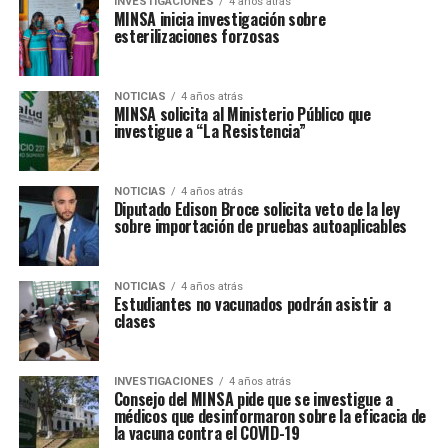
INVESTIGACIONES
4 años atrás
MINSA inicia investigación sobre
esterilizaciones forzosas
NOTICIAS
4 años atrás
MINSA solicita al Ministerio Público que
investigue a “La Resistencia”
NOTICIAS
4 años atrás
Diputado Edison Broce solicita veto de la ley
sobre importación de pruebas autoaplicables
NOTICIAS
4 años atrás
Estudiantes no vacunados podrán asistir a
clases
INVESTIGACIONES
4 años atrás
Consejo del MINSA pide que se investigue a
médicos que desinformaron sobre la eficacia de
la vacuna contra el COVID-19