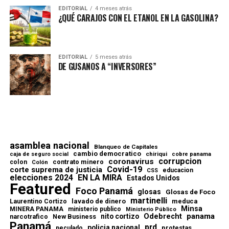
EDITORIAL
4 meses atrás
¿QUÉ CARAJOS CON EL ETANOL EN LA GASOLINA?
EDITORIAL
5 meses atrás
DE GUSANOS A “INVERSORES”
asamblea nacional
Blanqueo de Capitales
cambio democratico
chiriqui
caja de seguro social
cobre panama
corrupcion
coronavirus
contrato minero
colon
Colón
Covid-19
corte suprema de justicia
educacion
CSS
elecciones 2024
EN LA MIRA
Estados Unidos
Featured
Foco Panamá
glosas
Glosas de Foco
martinelli
lavado de dinero
meduca
Laurentino Cortizo
Minsa
MINERA PANAMA
ministerio publico
Ministerio Público
Odebrecht
panama
nito cortizo
narcotrafico
New Business
Panamá
prd
policia nacional
protestas
peculado