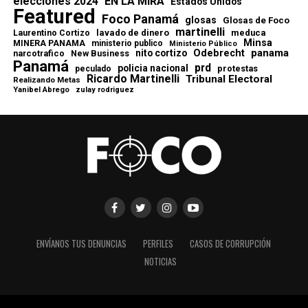
elecciones 2024
EN LA MIRA
Estados Unidos
Featured
Foco Panamá
glosas
Glosas de Foco
martinelli
lavado de dinero
meduca
Laurentino Cortizo
Minsa
MINERA PANAMA
ministerio publico
Ministerio Público
Odebrecht
panama
nito cortizo
narcotrafico
New Business
Panamá
prd
policia nacional
protestas
peculado
Ricardo Martinelli
Tribunal Electoral
Realizando Metas
Yanibel Abrego
zulay rodriguez
ENVÍANOS TUS DENUNCIAS
PERFILES
CASOS DE CORRUPCIÓN
NOTICIAS