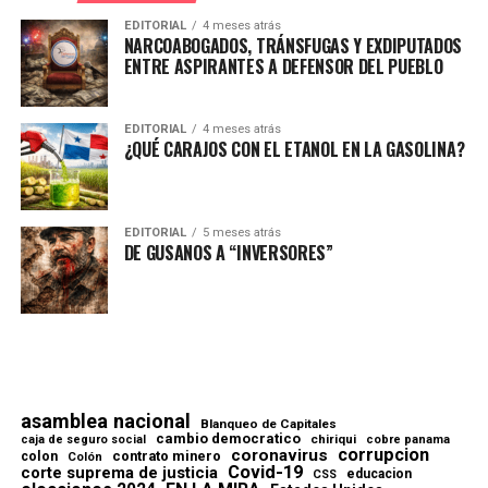
EDITORIAL
4 meses atrás
NARCOABOGADOS, TRÁNSFUGAS Y EXDIPUTADOS
ENTRE ASPIRANTES A DEFENSOR DEL PUEBLO
EDITORIAL
4 meses atrás
¿QUÉ CARAJOS CON EL ETANOL EN LA GASOLINA?
EDITORIAL
5 meses atrás
DE GUSANOS A “INVERSORES”
asamblea nacional
Blanqueo de Capitales
cambio democratico
chiriqui
caja de seguro social
cobre panama
corrupcion
coronavirus
contrato minero
colon
Colón
Covid-19
corte suprema de justicia
educacion
CSS