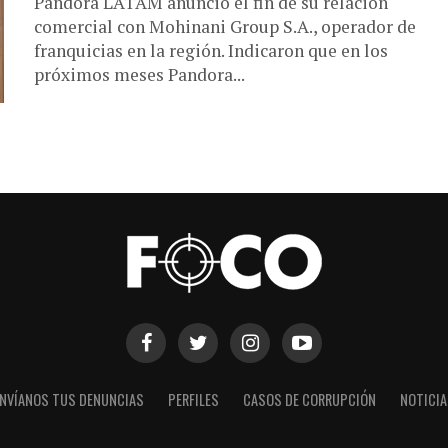
Pandora LATAM anunció el fin de su relación
comercial con Mohinani Group S.A., operador de
franquicias en la región. Indicaron que en los
próximos meses Pandora...
NVÍANOS TUS DENUNCIAS
PERFILES
CASOS DE CORRUPCIÓN
NOTICI