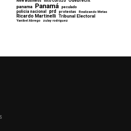
Odebrecht
nito cortizo
New Business
Panamá
panama
peculado
prd
policia nacional
protestas
Realizando Metas
Ricardo Martinelli
Tribunal Electoral
Yanibel Abrego
zulay rodriguez
AS