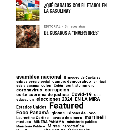
¿QUÉ CARAJOS CON EL ETANOL EN
LA GASOLINA?
EDITORIAL
5 meses atrás
DE GUSANOS A “INVERSORES”
asamblea nacional
Blanqueo de Capitales
cambio democratico
chiriqui
caja de seguro social
contrato minero
colon
cobre panama
Colón
corrupcion
coronavirus
Covid-19
corte suprema de justicia
CSS
elecciones 2024
EN LA MIRA
educacion
Featured
Estados Unidos
Foco Panamá
glosas
Glosas de Foco
martinelli
lavado de dinero
Laurentino Cortizo
meduca
MINERA PANAMA
ministerio publico
Minsa
narcotrafico
Ministerio Público