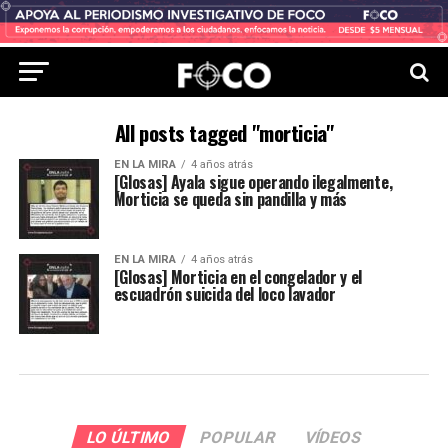
All posts tagged "morticia"
EN LA MIRA
4 años atrás
[Glosas] Ayala sigue operando ilegalmente,
Morticia se queda sin pandilla y más
EN LA MIRA
4 años atrás
[Glosas] Morticia en el congelador y el
escuadrón suicida del loco lavador
LO ÚLTIMO
POPULAR
VÍDEOS