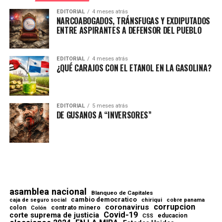
EDITORIAL
4 meses atrás
NARCOABOGADOS, TRÁNSFUGAS Y EXDIPUTADOS
ENTRE ASPIRANTES A DEFENSOR DEL PUEBLO
EDITORIAL
4 meses atrás
¿QUÉ CARAJOS CON EL ETANOL EN LA GASOLINA?
EDITORIAL
5 meses atrás
DE GUSANOS A “INVERSORES”
asamblea nacional
Blanqueo de Capitales
cambio democratico
chiriqui
caja de seguro social
cobre panama
corrupcion
coronavirus
contrato minero
colon
Colón
Covid-19
corte suprema de justicia
educacion
CSS