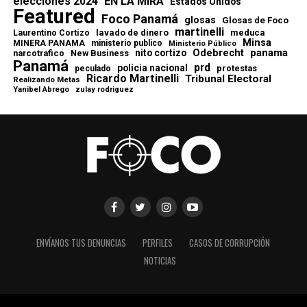
elecciones 2024
EN LA MIRA
Estados Unidos
Featured
Foco Panamá
glosas
Glosas de Foco
martinelli
lavado de dinero
meduca
Laurentino Cortizo
Minsa
MINERA PANAMA
ministerio publico
Ministerio Público
Odebrecht
panama
nito cortizo
narcotrafico
New Business
Panamá
prd
policia nacional
protestas
peculado
Ricardo Martinelli
Tribunal Electoral
Realizando Metas
Yanibel Abrego
zulay rodriguez
ENVÍANOS TUS DENUNCIAS
PERFILES
CASOS DE CORRUPCIÓN
NOTICIAS