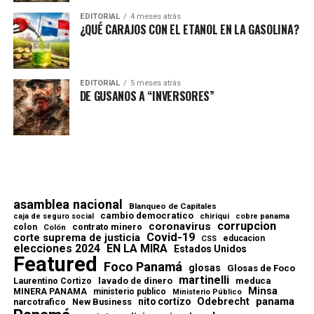
EDITORIAL
4 meses atrás
¿QUÉ CARAJOS CON EL ETANOL EN LA GASOLINA?
EDITORIAL
5 meses atrás
DE GUSANOS A “INVERSORES”
asamblea nacional
Blanqueo de Capitales
cambio democratico
chiriqui
caja de seguro social
cobre panama
corrupcion
coronavirus
contrato minero
colon
Colón
Covid-19
corte suprema de justicia
educacion
CSS
elecciones 2024
EN LA MIRA
Estados Unidos
Featured
Foco Panamá
glosas
Glosas de Foco
martinelli
lavado de dinero
meduca
Laurentino Cortizo
Minsa
MINERA PANAMA
ministerio publico
Ministerio Público
Odebrecht
panama
nito cortizo
narcotrafico
New Business