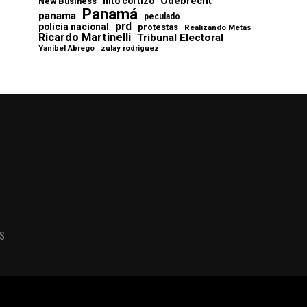
Odebrecht
nito cortizo
New Business
Panamá
panama
peculado
prd
policia nacional
protestas
Realizando Metas
Ricardo Martinelli
Tribunal Electoral
Yanibel Abrego
zulay rodriguez
AS