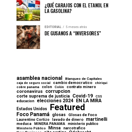
¿QUÉ CARAJOS CON EL ETANOL EN
LA GASOLINA?
EDITORIAL
5 meses atrás
DE GUSANOS A “INVERSORES”
asamblea nacional
Blanqueo de Capitales
cambio democratico
chiriqui
caja de seguro social
contrato minero
colon
cobre panama
Colón
corrupcion
coronavirus
Covid-19
corte suprema de justicia
CSS
elecciones 2024
EN LA MIRA
educacion
Featured
Estados Unidos
Foco Panamá
glosas
Glosas de Foco
martinelli
lavado de dinero
Laurentino Cortizo
meduca
MINERA PANAMA
ministerio publico
Minsa
narcotrafico
Ministerio Público