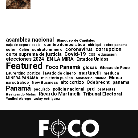
asamblea nacional
Blanqueo de Capitales
cambio democratico
chiriqui
caja de seguro social
cobre panama
corrupcion
coronavirus
contrato minero
colon
Colón
Covid-19
corte suprema de justicia
educacion
CSS
elecciones 2024
EN LA MIRA
Estados Unidos
Featured
Foco Panamá
glosas
Glosas de Foco
martinelli
lavado de dinero
meduca
Laurentino Cortizo
Minsa
MINERA PANAMA
ministerio publico
Ministerio Público
Odebrecht
panama
nito cortizo
narcotrafico
New Business
Panamá
prd
policia nacional
protestas
peculado
Ricardo Martinelli
Tribunal Electoral
Realizando Metas
Yanibel Abrego
zulay rodriguez