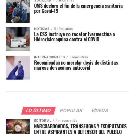
SOCIEDAD
3 años atrás
OMS declara el fin de la emergencia sanitaria
por Covid-19
NOTICIAS
5 años atrás
La CSS instruye no recetar Ivermectina o
Hidroxicloroquina contra el COVID
INTERNACIONALES
6 años atrás
Recomiendan no mezclar dosis de distintas
marcas de vacunas anticovid
LO ÚLTIMO
POPULAR
VÍDEOS
EDITORIAL
4 meses atrás
NARCOABOGADOS, TRÁNSFUGAS Y EXDIPUTADOS
ENTRE ASPIRANTES A DEFENSOR DEL PUEBLO