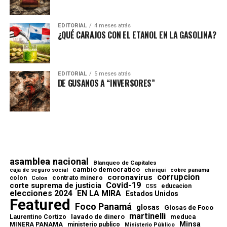
EDITORIAL
4 meses atrás
¿QUÉ CARAJOS CON EL ETANOL EN LA GASOLINA?
EDITORIAL
5 meses atrás
DE GUSANOS A “INVERSORES”
asamblea nacional
Blanqueo de Capitales
cambio democratico
chiriqui
caja de seguro social
cobre panama
corrupcion
coronavirus
contrato minero
colon
Colón
Covid-19
corte suprema de justicia
educacion
CSS
elecciones 2024
EN LA MIRA
Estados Unidos
Featured
Foco Panamá
glosas
Glosas de Foco
martinelli
lavado de dinero
meduca
Laurentino Cortizo
Minsa
MINERA PANAMA
ministerio publico
Ministerio Público