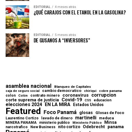
EDITORIAL
4 meses atrás
¿QUÉ CARAJOS CON EL ETANOL EN LA GASOLINA?
EDITORIAL
5 meses atrás
DE GUSANOS A “INVERSORES”
asamblea nacional
Blanqueo de Capitales
cambio democratico
chiriqui
caja de seguro social
cobre panama
corrupcion
coronavirus
contrato minero
colon
Colón
Covid-19
corte suprema de justicia
educacion
CSS
elecciones 2024
EN LA MIRA
Estados Unidos
Featured
Foco Panamá
glosas
Glosas de Foco
martinelli
lavado de dinero
meduca
Laurentino Cortizo
Minsa
MINERA PANAMA
ministerio publico
Ministerio Público
Odebrecht
panama
nito cortizo
narcotrafico
New Business