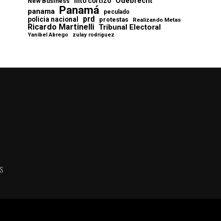
Odebrecht
nito cortizo
New Business
Panamá
panama
peculado
prd
policia nacional
protestas
Realizando Metas
Ricardo Martinelli
Tribunal Electoral
Yanibel Abrego
zulay rodriguez
AS