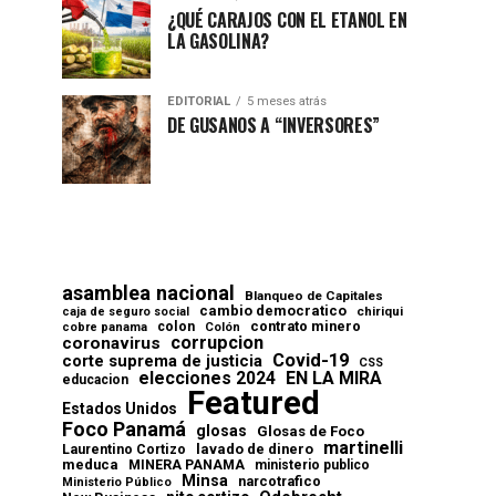
¿QUÉ CARAJOS CON EL ETANOL EN
LA GASOLINA?
EDITORIAL
5 meses atrás
DE GUSANOS A “INVERSORES”
asamblea nacional
Blanqueo de Capitales
cambio democratico
chiriqui
caja de seguro social
contrato minero
colon
cobre panama
Colón
corrupcion
coronavirus
Covid-19
corte suprema de justicia
CSS
elecciones 2024
EN LA MIRA
educacion
Featured
Estados Unidos
Foco Panamá
glosas
Glosas de Foco
martinelli
lavado de dinero
Laurentino Cortizo
meduca
MINERA PANAMA
ministerio publico
Minsa
narcotrafico
Ministerio Público