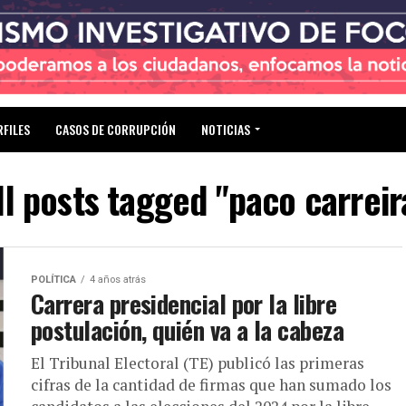
RFILES
CASOS DE CORRUPCIÓN
NOTICIAS
ll posts tagged "paco carreir
POLÍTICA
4 años atrás
Carrera presidencial por la libre
postulación, quién va a la cabeza
El Tribunal Electoral (TE) publicó las primeras
cifras de la cantidad de firmas que han sumado los