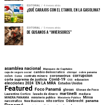
EDITORIAL
4 meses atrás
¿QUÉ CARAJOS CON EL ETANOL EN LA GASOLINA?
EDITORIAL
5 meses atrás
DE GUSANOS A “INVERSORES”
asamblea nacional
Blanqueo de Capitales
cambio democratico
chiriqui
caja de seguro social
cobre panama
corrupcion
coronavirus
contrato minero
colon
Colón
Covid-19
corte suprema de justicia
educacion
CSS
elecciones 2024
EN LA MIRA
Estados Unidos
Featured
Foco Panamá
glosas
Glosas de Foco
martinelli
lavado de dinero
meduca
Laurentino Cortizo
Minsa
MINERA PANAMA
ministerio publico
Ministerio Público
Odebrecht
panama
nito cortizo
narcotrafico
New Business