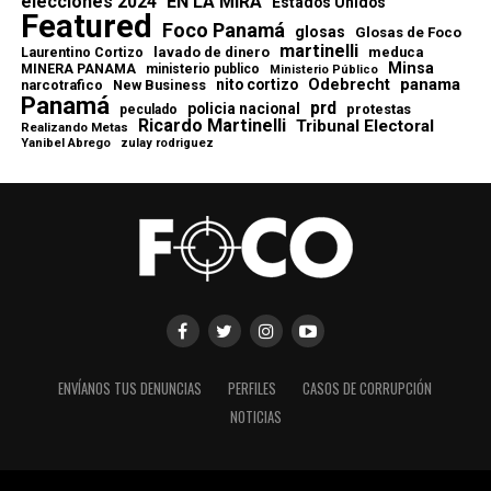
elecciones 2024
EN LA MIRA
Estados Unidos
Featured
Foco Panamá
glosas
Glosas de Foco
martinelli
lavado de dinero
meduca
Laurentino Cortizo
Minsa
MINERA PANAMA
ministerio publico
Ministerio Público
Odebrecht
panama
nito cortizo
narcotrafico
New Business
Panamá
prd
policia nacional
protestas
peculado
Ricardo Martinelli
Tribunal Electoral
Realizando Metas
Yanibel Abrego
zulay rodriguez
ENVÍANOS TUS DENUNCIAS
PERFILES
CASOS DE CORRUPCIÓN
NOTICIAS