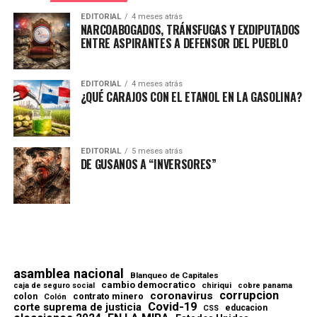
EDITORIAL
4 meses atrás
NARCOABOGADOS, TRÁNSFUGAS Y EXDIPUTADOS
ENTRE ASPIRANTES A DEFENSOR DEL PUEBLO
EDITORIAL
4 meses atrás
¿QUÉ CARAJOS CON EL ETANOL EN LA GASOLINA?
EDITORIAL
5 meses atrás
DE GUSANOS A “INVERSORES”
asamblea nacional
Blanqueo de Capitales
cambio democratico
chiriqui
caja de seguro social
cobre panama
corrupcion
coronavirus
contrato minero
colon
Colón
Covid-19
corte suprema de justicia
educacion
CSS