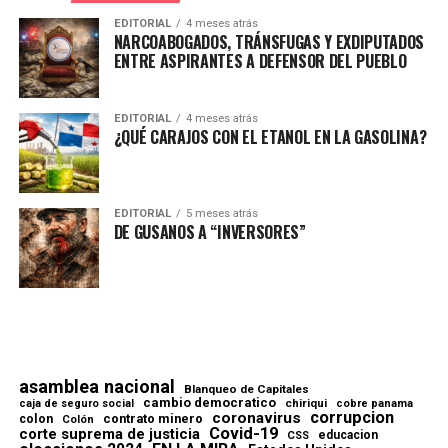
EDITORIAL
4 meses atrás
NARCOABOGADOS, TRÁNSFUGAS Y EXDIPUTADOS
ENTRE ASPIRANTES A DEFENSOR DEL PUEBLO
EDITORIAL
4 meses atrás
¿QUÉ CARAJOS CON EL ETANOL EN LA GASOLINA?
EDITORIAL
5 meses atrás
DE GUSANOS A “INVERSORES”
asamblea nacional
Blanqueo de Capitales
cambio democratico
chiriqui
caja de seguro social
cobre panama
corrupcion
coronavirus
contrato minero
colon
Colón
Covid-19
corte suprema de justicia
educacion
CSS