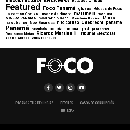
elecciones 2024
EN LA MIRA
Estados Unidos
Featured
Foco Panamá
glosas
Glosas de Foco
martinelli
lavado de dinero
meduca
Laurentino Cortizo
Minsa
MINERA PANAMA
ministerio publico
Ministerio Público
Odebrecht
panama
nito cortizo
narcotrafico
New Business
Panamá
prd
policia nacional
protestas
peculado
Ricardo Martinelli
Tribunal Electoral
Realizando Metas
Yanibel Abrego
zulay rodriguez
ENVÍANOS TUS DENUNCIAS
PERFILES
CASOS DE CORRUPCIÓN
NOTICIAS