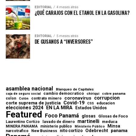
EDITORIAL
4 meses atrás
¿QUÉ CARAJOS CON EL ETANOL EN LA GASOLINA?
EDITORIAL
5 meses atrás
DE GUSANOS A “INVERSORES”
asamblea nacional
Blanqueo de Capitales
cambio democratico
chiriqui
caja de seguro social
cobre panama
corrupcion
coronavirus
contrato minero
colon
Colón
Covid-19
corte suprema de justicia
educacion
CSS
elecciones 2024
EN LA MIRA
Estados Unidos
Featured
Foco Panamá
glosas
Glosas de Foco
martinelli
lavado de dinero
meduca
Laurentino Cortizo
Minsa
MINERA PANAMA
ministerio publico
Ministerio Público
Odebrecht
panama
nito cortizo
narcotrafico
New Business