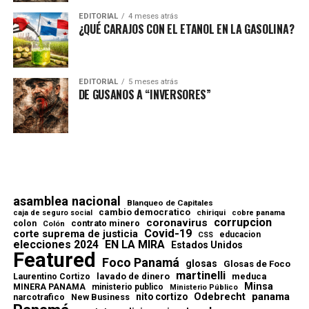
EDITORIAL
4 meses atrás
¿QUÉ CARAJOS CON EL ETANOL EN LA GASOLINA?
EDITORIAL
5 meses atrás
DE GUSANOS A “INVERSORES”
asamblea nacional
Blanqueo de Capitales
cambio democratico
chiriqui
caja de seguro social
cobre panama
corrupcion
coronavirus
contrato minero
colon
Colón
Covid-19
corte suprema de justicia
educacion
CSS
elecciones 2024
EN LA MIRA
Estados Unidos
Featured
Foco Panamá
glosas
Glosas de Foco
martinelli
lavado de dinero
meduca
Laurentino Cortizo
Minsa
MINERA PANAMA
ministerio publico
Ministerio Público
Odebrecht
panama
nito cortizo
narcotrafico
New Business