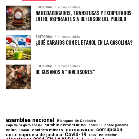
EDITORIAL
4 meses atrás
NARCOABOGADOS, TRÁNSFUGAS Y EXDIPUTADOS
ENTRE ASPIRANTES A DEFENSOR DEL PUEBLO
EDITORIAL
4 meses atrás
¿QUÉ CARAJOS CON EL ETANOL EN LA GASOLINA?
EDITORIAL
5 meses atrás
DE GUSANOS A “INVERSORES”
asamblea nacional
Blanqueo de Capitales
cambio democratico
chiriqui
caja de seguro social
cobre panama
corrupcion
coronavirus
contrato minero
colon
Colón
Covid-19
corte suprema de justicia
educacion
CSS