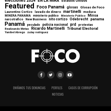
elecciones 2024
EN LA MIRA
Estados Unidos
Featured
Foco Panamá
glosas
Glosas de Foco
martinelli
lavado de dinero
meduca
Laurentino Cortizo
Minsa
MINERA PANAMA
ministerio publico
Ministerio Público
Odebrecht
panama
nito cortizo
narcotrafico
New Business
Panamá
prd
policia nacional
protestas
peculado
Ricardo Martinelli
Tribunal Electoral
Realizando Metas
Yanibel Abrego
zulay rodriguez
ENVÍANOS TUS DENUNCIAS
PERFILES
CASOS DE CORRUPCIÓN
NOTICIAS