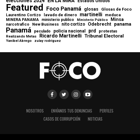
elecciones 2024
EN LA MIRA
Estados Unidos
Featured
Foco Panamá
glosas
Glosas de Foco
martinelli
lavado de dinero
meduca
Laurentino Cortizo
Minsa
MINERA PANAMA
ministerio publico
Ministerio Público
Odebrecht
panama
nito cortizo
narcotrafico
New Business
Panamá
prd
policia nacional
protestas
peculado
Ricardo Martinelli
Tribunal Electoral
Realizando Metas
Yanibel Abrego
zulay rodriguez
NOSOTROS
ENVÍANOS TUS DENUNCIAS
PERFILES
CASOS DE CORRUPCIÓN
NOTICIAS