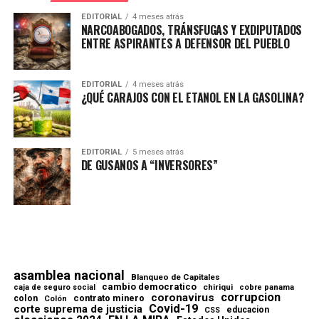
EDITORIAL
4 meses atrás
NARCOABOGADOS, TRÁNSFUGAS Y EXDIPUTADOS
ENTRE ASPIRANTES A DEFENSOR DEL PUEBLO
EDITORIAL
4 meses atrás
¿QUÉ CARAJOS CON EL ETANOL EN LA GASOLINA?
EDITORIAL
5 meses atrás
DE GUSANOS A “INVERSORES”
asamblea nacional
Blanqueo de Capitales
cambio democratico
chiriqui
caja de seguro social
cobre panama
corrupcion
coronavirus
contrato minero
colon
Colón
Covid-19
corte suprema de justicia
educacion
CSS