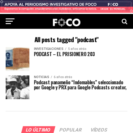
All posts tagged "podcast"
INVESTIGACIONES
5 años atrás
PODCAST – EL PRISIONERO 203
NOTICIAS
6 años atrás
Podcast panameño “Indomables” seleccionado
por Google y PRX para Google Podcasts creator,
LO ÚLTIMO
POPULAR
VÍDEOS