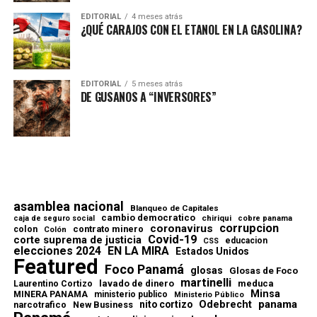
EDITORIAL
4 meses atrás
¿QUÉ CARAJOS CON EL ETANOL EN LA GASOLINA?
EDITORIAL
5 meses atrás
DE GUSANOS A “INVERSORES”
asamblea nacional
Blanqueo de Capitales
cambio democratico
chiriqui
caja de seguro social
cobre panama
corrupcion
coronavirus
contrato minero
colon
Colón
Covid-19
corte suprema de justicia
educacion
CSS
elecciones 2024
EN LA MIRA
Estados Unidos
Featured
Foco Panamá
glosas
Glosas de Foco
martinelli
lavado de dinero
meduca
Laurentino Cortizo
Minsa
MINERA PANAMA
ministerio publico
Ministerio Público
Odebrecht
panama
nito cortizo
narcotrafico
New Business