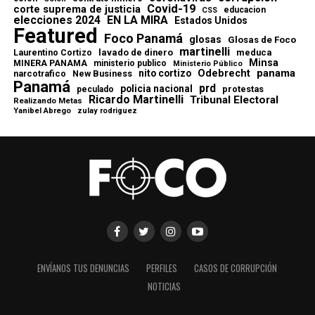
Covid-19
corte suprema de justicia
educacion
CSS
elecciones 2024
EN LA MIRA
Estados Unidos
Featured
Foco Panamá
glosas
Glosas de Foco
martinelli
lavado de dinero
meduca
Laurentino Cortizo
Minsa
MINERA PANAMA
ministerio publico
Ministerio Público
Odebrecht
panama
nito cortizo
narcotrafico
New Business
Panamá
prd
policia nacional
protestas
peculado
Ricardo Martinelli
Tribunal Electoral
Realizando Metas
Yanibel Abrego
zulay rodriguez
ENVÍANOS TUS DENUNCIAS
PERFILES
CASOS DE CORRUPCIÓN
NOTICIAS