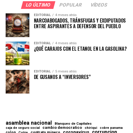
LO ÚLTIMO
POPULAR
VÍDEOS
EDITORIAL
4 meses atrás
NARCOABOGADOS, TRÁNSFUGAS Y EXDIPUTADOS
ENTRE ASPIRANTES A DEFENSOR DEL PUEBLO
EDITORIAL
4 meses atrás
¿QUÉ CARAJOS CON EL ETANOL EN LA GASOLINA?
EDITORIAL
5 meses atrás
DE GUSANOS A “INVERSORES”
asamblea nacional
Blanqueo de Capitales
cambio democratico
chiriqui
caja de seguro social
cobre panama
corrupcion
coronavirus
contrato minero
colon
Colón