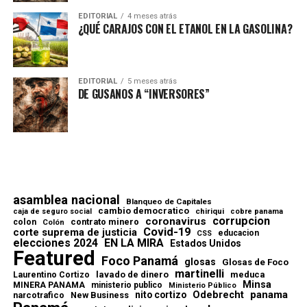
EDITORIAL
4 meses atrás
¿QUÉ CARAJOS CON EL ETANOL EN LA GASOLINA?
EDITORIAL
5 meses atrás
DE GUSANOS A “INVERSORES”
asamblea nacional
Blanqueo de Capitales
cambio democratico
chiriqui
caja de seguro social
cobre panama
corrupcion
coronavirus
contrato minero
colon
Colón
Covid-19
corte suprema de justicia
educacion
CSS
elecciones 2024
EN LA MIRA
Estados Unidos
Featured
Foco Panamá
glosas
Glosas de Foco
martinelli
lavado de dinero
meduca
Laurentino Cortizo
Minsa
MINERA PANAMA
ministerio publico
Ministerio Público
Odebrecht
panama
nito cortizo
narcotrafico
New Business