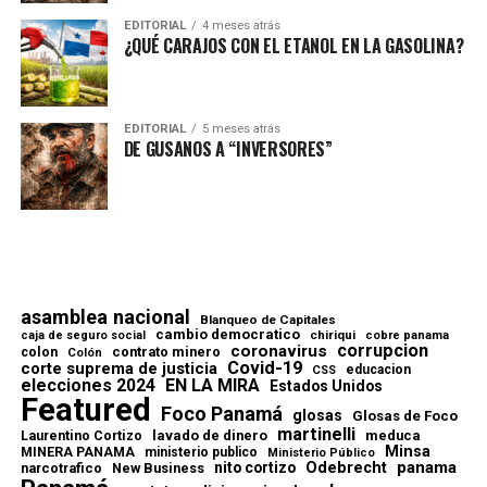
EDITORIAL
4 meses atrás
¿QUÉ CARAJOS CON EL ETANOL EN LA GASOLINA?
EDITORIAL
5 meses atrás
DE GUSANOS A “INVERSORES”
asamblea nacional
Blanqueo de Capitales
cambio democratico
chiriqui
caja de seguro social
cobre panama
corrupcion
coronavirus
contrato minero
colon
Colón
Covid-19
corte suprema de justicia
educacion
CSS
elecciones 2024
EN LA MIRA
Estados Unidos
Featured
Foco Panamá
glosas
Glosas de Foco
martinelli
lavado de dinero
meduca
Laurentino Cortizo
Minsa
MINERA PANAMA
ministerio publico
Ministerio Público
Odebrecht
panama
nito cortizo
narcotrafico
New Business