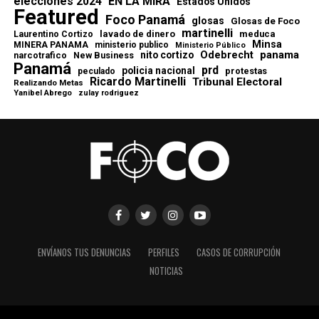
elecciones 2024
EN LA MIRA
Estados Unidos
Featured
Foco Panamá
glosas
Glosas de Foco
martinelli
lavado de dinero
meduca
Laurentino Cortizo
Minsa
MINERA PANAMA
ministerio publico
Ministerio Público
Odebrecht
panama
nito cortizo
narcotrafico
New Business
Panamá
prd
policia nacional
protestas
peculado
Ricardo Martinelli
Tribunal Electoral
Realizando Metas
Yanibel Abrego
zulay rodriguez
ENVÍANOS TUS DENUNCIAS
PERFILES
CASOS DE CORRUPCIÓN
NOTICIAS