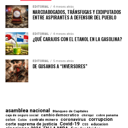
EDITORIAL
4 meses atrás
NARCOABOGADOS, TRÁNSFUGAS Y EXDIPUTADOS
ENTRE ASPIRANTES A DEFENSOR DEL PUEBLO
EDITORIAL
4 meses atrás
¿QUÉ CARAJOS CON EL ETANOL EN LA GASOLINA?
EDITORIAL
5 meses atrás
DE GUSANOS A “INVERSORES”
asamblea nacional
Blanqueo de Capitales
cambio democratico
chiriqui
caja de seguro social
cobre panama
corrupcion
coronavirus
contrato minero
colon
Colón
Covid-19
corte suprema de justicia
educacion
CSS