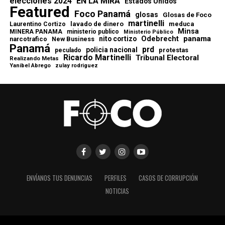
elecciones 2024
EN LA MIRA
Estados Unidos
Featured
Foco Panamá
glosas
Glosas de Foco
martinelli
lavado de dinero
meduca
Laurentino Cortizo
Minsa
MINERA PANAMA
ministerio publico
Ministerio Público
Odebrecht
panama
nito cortizo
narcotrafico
New Business
Panamá
prd
policia nacional
protestas
peculado
Ricardo Martinelli
Tribunal Electoral
Realizando Metas
Yanibel Abrego
zulay rodriguez
ENVÍANOS TUS DENUNCIAS
PERFILES
CASOS DE CORRUPCIÓN
NOTICIAS