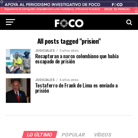
All posts tagged "prision"
JUDICIALES
3 años atrás
Recapturan a narco colombiano que había
escapado de prisión
JUDICIALES
4 años atrás
Testaferro de Frank de Lima es enviado a
prisión
LO ÚLTIMO
POPULAR
VÍDEOS