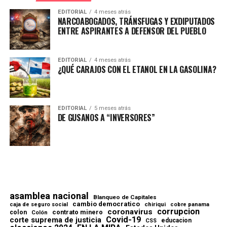
EDITORIAL
4 meses atrás
NARCOABOGADOS, TRÁNSFUGAS Y EXDIPUTADOS
ENTRE ASPIRANTES A DEFENSOR DEL PUEBLO
EDITORIAL
4 meses atrás
¿QUÉ CARAJOS CON EL ETANOL EN LA GASOLINA?
EDITORIAL
5 meses atrás
DE GUSANOS A “INVERSORES”
asamblea nacional
Blanqueo de Capitales
cambio democratico
chiriqui
caja de seguro social
cobre panama
corrupcion
coronavirus
contrato minero
colon
Colón
Covid-19
corte suprema de justicia
educacion
CSS