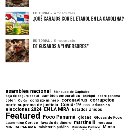
EDITORIAL
4 meses atrás
¿QUÉ CARAJOS CON EL ETANOL EN LA GASOLINA?
EDITORIAL
5 meses atrás
DE GUSANOS A “INVERSORES”
asamblea nacional
Blanqueo de Capitales
cambio democratico
chiriqui
caja de seguro social
cobre panama
corrupcion
coronavirus
contrato minero
colon
Colón
Covid-19
corte suprema de justicia
educacion
CSS
elecciones 2024
EN LA MIRA
Estados Unidos
Featured
Foco Panamá
glosas
Glosas de Foco
martinelli
lavado de dinero
meduca
Laurentino Cortizo
Minsa
MINERA PANAMA
ministerio publico
Ministerio Público