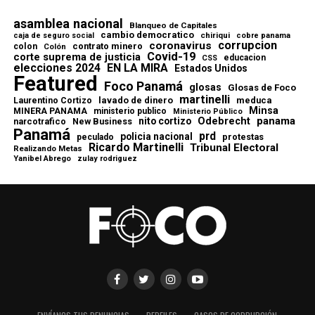
asamblea nacional
Blanqueo de Capitales
cambio democratico
chiriqui
caja de seguro social
cobre panama
corrupcion
coronavirus
contrato minero
colon
Colón
Covid-19
corte suprema de justicia
educacion
CSS
elecciones 2024
EN LA MIRA
Estados Unidos
Featured
Foco Panamá
glosas
Glosas de Foco
martinelli
lavado de dinero
meduca
Laurentino Cortizo
Minsa
MINERA PANAMA
ministerio publico
Ministerio Público
Odebrecht
panama
nito cortizo
narcotrafico
New Business
Panamá
prd
policia nacional
protestas
peculado
Ricardo Martinelli
Tribunal Electoral
Realizando Metas
Yanibel Abrego
zulay rodriguez