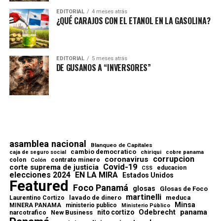
EDITORIAL
4 meses atrás
¿QUÉ CARAJOS CON EL ETANOL EN LA GASOLINA?
EDITORIAL
5 meses atrás
DE GUSANOS A “INVERSORES”
asamblea nacional
Blanqueo de Capitales
cambio democratico
chiriqui
caja de seguro social
cobre panama
corrupcion
coronavirus
contrato minero
colon
Colón
Covid-19
corte suprema de justicia
educacion
CSS
elecciones 2024
EN LA MIRA
Estados Unidos
Featured
Foco Panamá
glosas
Glosas de Foco
martinelli
lavado de dinero
meduca
Laurentino Cortizo
Minsa
MINERA PANAMA
ministerio publico
Ministerio Público
Odebrecht
panama
nito cortizo
narcotrafico
New Business