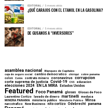
EDITORIAL
5 meses atrás
¿QUÉ CARAJOS CON EL ETANOL EN LA GASOLINA?
EDITORIAL
5 meses atrás
DE GUSANOS A “INVERSORES”
asamblea nacional
Blanqueo de Capitales
cambio democratico
chiriqui
caja de seguro social
cobre panama
corrupcion
coronavirus
contrato minero
colon
Colón
Covid-19
corte suprema de justicia
educacion
CSS
elecciones 2024
EN LA MIRA
Estados Unidos
Featured
Foco Panamá
glosas
Glosas de Foco
martinelli
lavado de dinero
meduca
Laurentino Cortizo
Minsa
MINERA PANAMA
ministerio publico
Ministerio Público
Odebrecht
panama
nito cortizo
narcotrafico
New Business