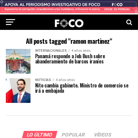
All posts tagged "ramon martinez"
INTERNACIONALES
4 años atrás
Panamá responde a Jeb Bush sobre
abanderamiento de barcos iraníes
NOTICIAS
4 años atrás
Nito cambia gabinete. Ministro de comercio se
irá a embajada
LO ÚLTIMO
POPULAR
VÍDEOS