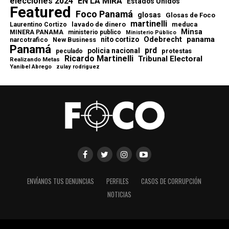
elecciones 2024
EN LA MIRA
Estados Unidos
Featured
Foco Panamá
glosas
Glosas de Foco
martinelli
lavado de dinero
meduca
Laurentino Cortizo
Minsa
MINERA PANAMA
ministerio publico
Ministerio Público
Odebrecht
panama
nito cortizo
narcotrafico
New Business
Panamá
prd
policia nacional
protestas
peculado
Ricardo Martinelli
Tribunal Electoral
Realizando Metas
Yanibel Abrego
zulay rodriguez
ENVÍANOS TUS DENUNCIAS
PERFILES
CASOS DE CORRUPCIÓN
NOTICIAS