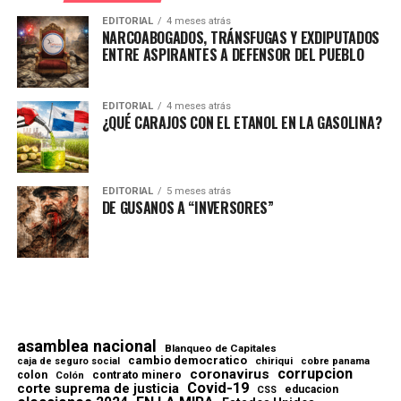
EDITORIAL
4 meses atrás
NARCOABOGADOS, TRÁNSFUGAS Y EXDIPUTADOS
ENTRE ASPIRANTES A DEFENSOR DEL PUEBLO
EDITORIAL
4 meses atrás
¿QUÉ CARAJOS CON EL ETANOL EN LA GASOLINA?
EDITORIAL
5 meses atrás
DE GUSANOS A “INVERSORES”
asamblea nacional
Blanqueo de Capitales
cambio democratico
chiriqui
caja de seguro social
cobre panama
corrupcion
coronavirus
contrato minero
colon
Colón
Covid-19
corte suprema de justicia
educacion
CSS