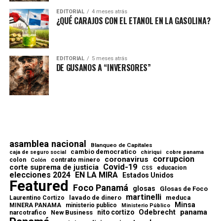
EDITORIAL
4 meses atrás
¿QUÉ CARAJOS CON EL ETANOL EN LA GASOLINA?
EDITORIAL
5 meses atrás
DE GUSANOS A “INVERSORES”
asamblea nacional
Blanqueo de Capitales
cambio democratico
chiriqui
caja de seguro social
cobre panama
corrupcion
coronavirus
contrato minero
colon
Colón
Covid-19
corte suprema de justicia
educacion
CSS
elecciones 2024
EN LA MIRA
Estados Unidos
Featured
Foco Panamá
glosas
Glosas de Foco
martinelli
lavado de dinero
meduca
Laurentino Cortizo
Minsa
MINERA PANAMA
ministerio publico
Ministerio Público
Odebrecht
panama
nito cortizo
narcotrafico
New Business