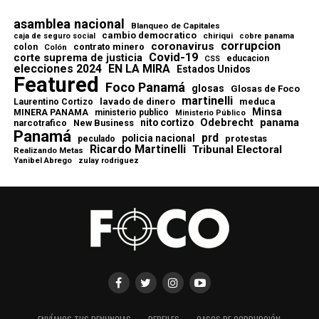
asamblea nacional
Blanqueo de Capitales
cambio democratico
chiriqui
caja de seguro social
cobre panama
corrupcion
coronavirus
contrato minero
colon
Colón
Covid-19
corte suprema de justicia
educacion
CSS
elecciones 2024
EN LA MIRA
Estados Unidos
Featured
Foco Panamá
glosas
Glosas de Foco
martinelli
lavado de dinero
meduca
Laurentino Cortizo
Minsa
MINERA PANAMA
ministerio publico
Ministerio Público
Odebrecht
panama
nito cortizo
narcotrafico
New Business
Panamá
prd
policia nacional
protestas
peculado
Ricardo Martinelli
Tribunal Electoral
Realizando Metas
Yanibel Abrego
zulay rodriguez