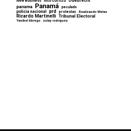
Odebrecht
nito cortizo
New Business
Panamá
panama
peculado
prd
policia nacional
protestas
Realizando Metas
Ricardo Martinelli
Tribunal Electoral
Yanibel Abrego
zulay rodriguez