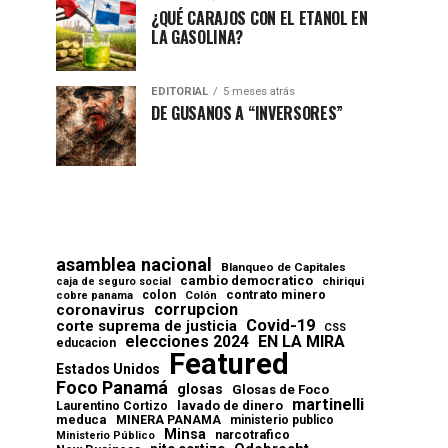
¿QUÉ CARAJOS CON EL ETANOL EN
LA GASOLINA?
EDITORIAL
5 meses atrás
DE GUSANOS A “INVERSORES”
asamblea nacional
Blanqueo de Capitales
cambio democratico
chiriqui
caja de seguro social
contrato minero
colon
cobre panama
Colón
corrupcion
coronavirus
Covid-19
corte suprema de justicia
CSS
elecciones 2024
EN LA MIRA
educacion
Featured
Estados Unidos
Foco Panamá
glosas
Glosas de Foco
martinelli
lavado de dinero
Laurentino Cortizo
meduca
MINERA PANAMA
ministerio publico
Minsa
narcotrafico
Ministerio Público