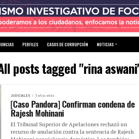
NUNCIAS
PERFILES
CASOS DE CORRUPCIÓN
NOTICIAS
All posts tagged "rina aswani
JUDICIALES
3 años atrás
[Caso Pandora] Confirman condena de
Rajesh Mohinani
El Tribunal Superior de Apelaciones rechazó un
recurso de anulación contra la sentencia de Rajesh