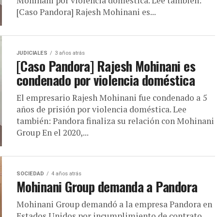
Mohinani por violencia doméstica. Lee también:
[Caso Pandora] Rajesh Mohinani es...
JUDICIALES
3 años atrás
[Caso Pandora] Rajesh Mohinani es
condenado por violencia doméstica
El empresario Rajesh Mohinani fue condenado a 5
años de prisión por violencia doméstica. Lee
también: Pandora finaliza su relación con Mohinani
Group En el 2020,...
SOCIEDAD
4 años atrás
Mohinani Group demanda a Pandora
Mohinani Group demandó a la empresa Pandora en
Estados Unidos por incumplimiento de contrato,