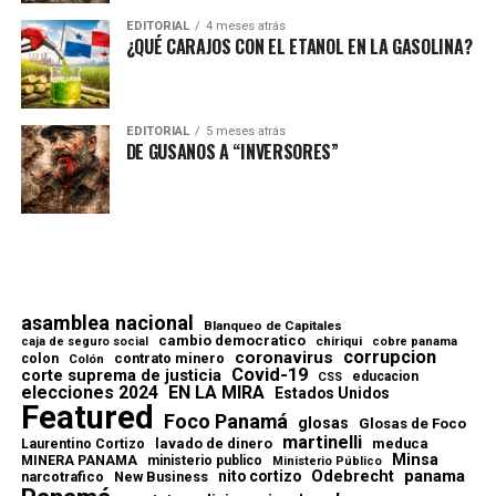
EDITORIAL
4 meses atrás
¿QUÉ CARAJOS CON EL ETANOL EN LA GASOLINA?
EDITORIAL
5 meses atrás
DE GUSANOS A “INVERSORES”
asamblea nacional
Blanqueo de Capitales
cambio democratico
chiriqui
caja de seguro social
cobre panama
corrupcion
coronavirus
contrato minero
colon
Colón
Covid-19
corte suprema de justicia
educacion
CSS
elecciones 2024
EN LA MIRA
Estados Unidos
Featured
Foco Panamá
glosas
Glosas de Foco
martinelli
lavado de dinero
meduca
Laurentino Cortizo
Minsa
MINERA PANAMA
ministerio publico
Ministerio Público
Odebrecht
panama
nito cortizo
narcotrafico
New Business