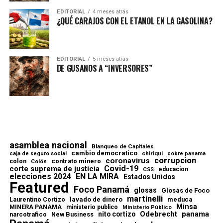
EDITORIAL
4 meses atrás
¿QUÉ CARAJOS CON EL ETANOL EN LA GASOLINA?
EDITORIAL
5 meses atrás
DE GUSANOS A “INVERSORES”
asamblea nacional
Blanqueo de Capitales
cambio democratico
chiriqui
caja de seguro social
cobre panama
corrupcion
coronavirus
contrato minero
colon
Colón
Covid-19
corte suprema de justicia
educacion
CSS
elecciones 2024
EN LA MIRA
Estados Unidos
Featured
Foco Panamá
glosas
Glosas de Foco
martinelli
lavado de dinero
meduca
Laurentino Cortizo
Minsa
MINERA PANAMA
ministerio publico
Ministerio Público
Odebrecht
panama
nito cortizo
narcotrafico
New Business