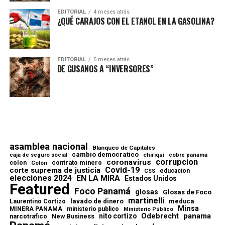
EDITORIAL
4 meses atrás
¿QUÉ CARAJOS CON EL ETANOL EN LA GASOLINA?
EDITORIAL
5 meses atrás
DE GUSANOS A “INVERSORES”
asamblea nacional
Blanqueo de Capitales
cambio democratico
chiriqui
caja de seguro social
cobre panama
corrupcion
coronavirus
contrato minero
colon
Colón
Covid-19
corte suprema de justicia
educacion
CSS
elecciones 2024
EN LA MIRA
Estados Unidos
Featured
Foco Panamá
glosas
Glosas de Foco
martinelli
lavado de dinero
meduca
Laurentino Cortizo
Minsa
MINERA PANAMA
ministerio publico
Ministerio Público
Odebrecht
panama
nito cortizo
narcotrafico
New Business