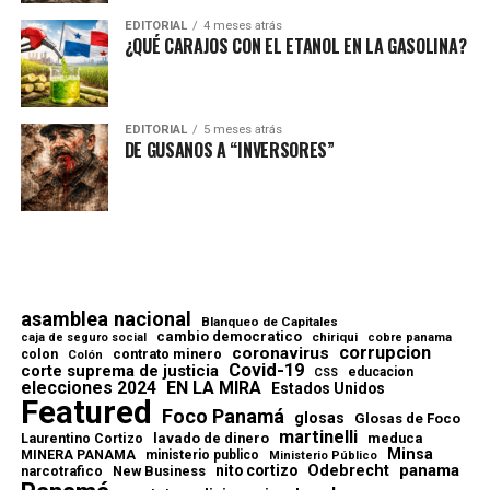
EDITORIAL
4 meses atrás
¿QUÉ CARAJOS CON EL ETANOL EN LA GASOLINA?
EDITORIAL
5 meses atrás
DE GUSANOS A “INVERSORES”
asamblea nacional
Blanqueo de Capitales
cambio democratico
chiriqui
caja de seguro social
cobre panama
corrupcion
coronavirus
contrato minero
colon
Colón
Covid-19
corte suprema de justicia
educacion
CSS
elecciones 2024
EN LA MIRA
Estados Unidos
Featured
Foco Panamá
glosas
Glosas de Foco
martinelli
lavado de dinero
meduca
Laurentino Cortizo
Minsa
MINERA PANAMA
ministerio publico
Ministerio Público
Odebrecht
panama
nito cortizo
narcotrafico
New Business