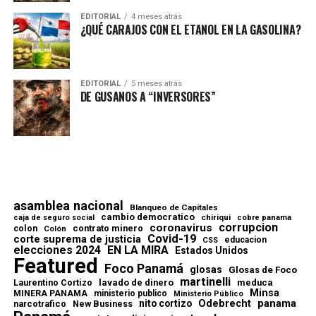
EDITORIAL
4 meses atrás
¿QUÉ CARAJOS CON EL ETANOL EN LA GASOLINA?
EDITORIAL
5 meses atrás
DE GUSANOS A “INVERSORES”
asamblea nacional
Blanqueo de Capitales
cambio democratico
chiriqui
caja de seguro social
cobre panama
corrupcion
coronavirus
contrato minero
colon
Colón
Covid-19
corte suprema de justicia
educacion
CSS
elecciones 2024
EN LA MIRA
Estados Unidos
Featured
Foco Panamá
glosas
Glosas de Foco
martinelli
lavado de dinero
meduca
Laurentino Cortizo
Minsa
MINERA PANAMA
ministerio publico
Ministerio Público
Odebrecht
panama
nito cortizo
narcotrafico
New Business