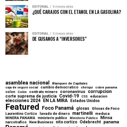
EDITORIAL
4 meses atrás
¿QUÉ CARAJOS CON EL ETANOL EN LA GASOLINA?
EDITORIAL
5 meses atrás
DE GUSANOS A “INVERSORES”
asamblea nacional
Blanqueo de Capitales
cambio democratico
chiriqui
caja de seguro social
cobre panama
corrupcion
coronavirus
contrato minero
colon
Colón
Covid-19
corte suprema de justicia
educacion
CSS
elecciones 2024
EN LA MIRA
Estados Unidos
Featured
Foco Panamá
glosas
Glosas de Foco
martinelli
lavado de dinero
meduca
Laurentino Cortizo
Minsa
MINERA PANAMA
ministerio publico
Ministerio Público
Odebrecht
panama
nito cortizo
narcotrafico
New Business