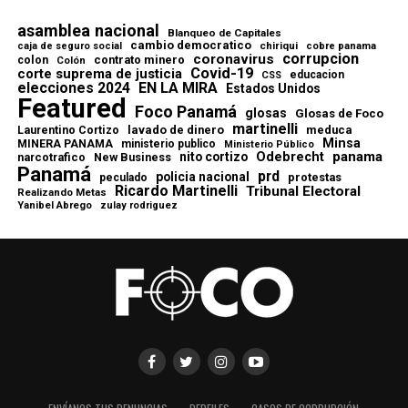
asamblea nacional
Blanqueo de Capitales
cambio democratico
chiriqui
caja de seguro social
cobre panama
corrupcion
coronavirus
contrato minero
colon
Colón
Covid-19
corte suprema de justicia
educacion
CSS
elecciones 2024
EN LA MIRA
Estados Unidos
Featured
Foco Panamá
glosas
Glosas de Foco
martinelli
lavado de dinero
meduca
Laurentino Cortizo
Minsa
MINERA PANAMA
ministerio publico
Ministerio Público
Odebrecht
panama
nito cortizo
narcotrafico
New Business
Panamá
prd
policia nacional
protestas
peculado
Ricardo Martinelli
Tribunal Electoral
Realizando Metas
Yanibel Abrego
zulay rodriguez