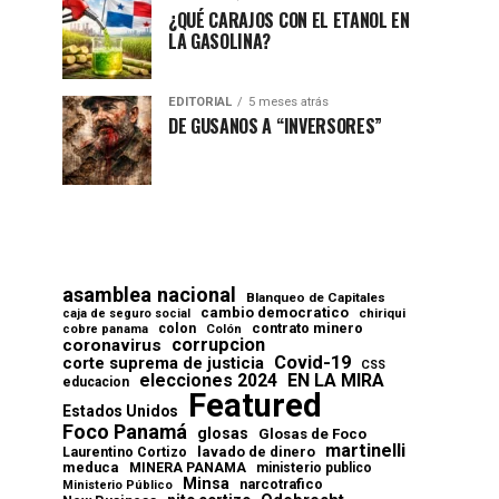
¿QUÉ CARAJOS CON EL ETANOL EN
LA GASOLINA?
EDITORIAL
5 meses atrás
DE GUSANOS A “INVERSORES”
asamblea nacional
Blanqueo de Capitales
cambio democratico
chiriqui
caja de seguro social
contrato minero
colon
cobre panama
Colón
corrupcion
coronavirus
Covid-19
corte suprema de justicia
CSS
elecciones 2024
EN LA MIRA
educacion
Featured
Estados Unidos
Foco Panamá
glosas
Glosas de Foco
martinelli
lavado de dinero
Laurentino Cortizo
meduca
MINERA PANAMA
ministerio publico
Minsa
narcotrafico
Ministerio Público