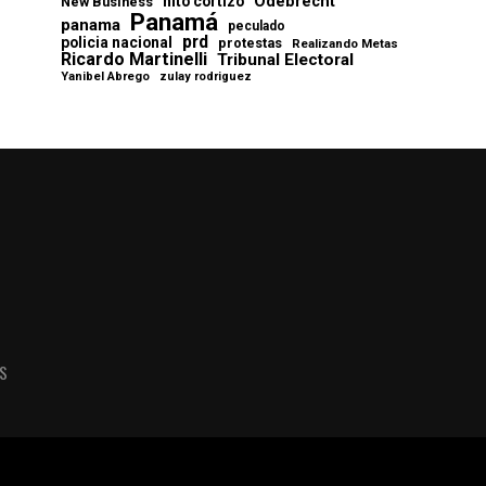
Odebrecht
nito cortizo
New Business
Panamá
panama
peculado
prd
policia nacional
protestas
Realizando Metas
Ricardo Martinelli
Tribunal Electoral
Yanibel Abrego
zulay rodriguez
AS