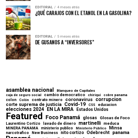
EDITORIAL
4 meses atrás
¿QUÉ CARAJOS CON EL ETANOL EN LA GASOLINA?
EDITORIAL
5 meses atrás
DE GUSANOS A “INVERSORES”
asamblea nacional
Blanqueo de Capitales
cambio democratico
chiriqui
caja de seguro social
cobre panama
corrupcion
coronavirus
contrato minero
colon
Colón
Covid-19
corte suprema de justicia
educacion
CSS
elecciones 2024
EN LA MIRA
Estados Unidos
Featured
Foco Panamá
glosas
Glosas de Foco
martinelli
lavado de dinero
meduca
Laurentino Cortizo
Minsa
MINERA PANAMA
ministerio publico
Ministerio Público
Odebrecht
panama
nito cortizo
narcotrafico
New Business