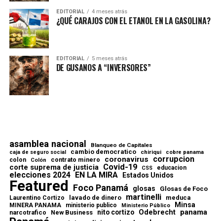
EDITORIAL
4 meses atrás
¿QUÉ CARAJOS CON EL ETANOL EN LA GASOLINA?
EDITORIAL
5 meses atrás
DE GUSANOS A “INVERSORES”
asamblea nacional
Blanqueo de Capitales
cambio democratico
chiriqui
caja de seguro social
cobre panama
corrupcion
coronavirus
contrato minero
colon
Colón
Covid-19
corte suprema de justicia
educacion
CSS
elecciones 2024
EN LA MIRA
Estados Unidos
Featured
Foco Panamá
glosas
Glosas de Foco
martinelli
lavado de dinero
meduca
Laurentino Cortizo
Minsa
MINERA PANAMA
ministerio publico
Ministerio Público
Odebrecht
panama
nito cortizo
narcotrafico
New Business