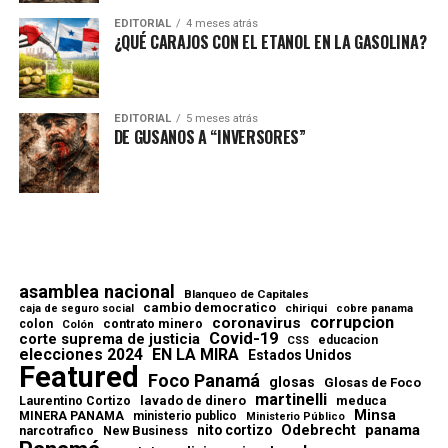
EDITORIAL
4 meses atrás
¿QUÉ CARAJOS CON EL ETANOL EN LA GASOLINA?
EDITORIAL
5 meses atrás
DE GUSANOS A “INVERSORES”
asamblea nacional
Blanqueo de Capitales
cambio democratico
chiriqui
caja de seguro social
cobre panama
corrupcion
coronavirus
contrato minero
colon
Colón
Covid-19
corte suprema de justicia
educacion
CSS
elecciones 2024
EN LA MIRA
Estados Unidos
Featured
Foco Panamá
glosas
Glosas de Foco
martinelli
lavado de dinero
meduca
Laurentino Cortizo
Minsa
MINERA PANAMA
ministerio publico
Ministerio Público
Odebrecht
panama
nito cortizo
narcotrafico
New Business