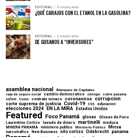
EDITORIAL
4 meses atrás
¿QUÉ CARAJOS CON EL ETANOL EN LA GASOLINA?
EDITORIAL
5 meses atrás
DE GUSANOS A “INVERSORES”
asamblea nacional
Blanqueo de Capitales
cambio democratico
chiriqui
caja de seguro social
cobre panama
corrupcion
coronavirus
contrato minero
colon
Colón
Covid-19
corte suprema de justicia
educacion
CSS
elecciones 2024
EN LA MIRA
Estados Unidos
Featured
Foco Panamá
glosas
Glosas de Foco
martinelli
lavado de dinero
meduca
Laurentino Cortizo
Minsa
MINERA PANAMA
ministerio publico
Ministerio Público
Odebrecht
panama
nito cortizo
narcotrafico
New Business