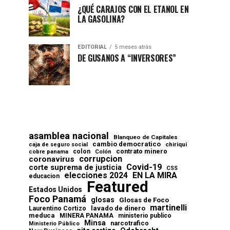
¿QUÉ CARAJOS CON EL ETANOL EN
LA GASOLINA?
EDITORIAL
5 meses atrás
DE GUSANOS A “INVERSORES”
asamblea nacional
Blanqueo de Capitales
cambio democratico
chiriqui
caja de seguro social
contrato minero
colon
cobre panama
Colón
corrupcion
coronavirus
Covid-19
corte suprema de justicia
CSS
elecciones 2024
EN LA MIRA
educacion
Featured
Estados Unidos
Foco Panamá
glosas
Glosas de Foco
martinelli
lavado de dinero
Laurentino Cortizo
meduca
MINERA PANAMA
ministerio publico
Minsa
narcotrafico
Ministerio Público