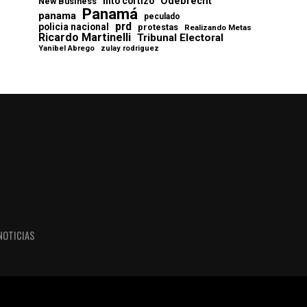
Odebrecht
nito cortizo
New Business
Panamá
panama
peculado
prd
policia nacional
protestas
Realizando Metas
Ricardo Martinelli
Tribunal Electoral
Yanibel Abrego
zulay rodriguez
NOTICIAS