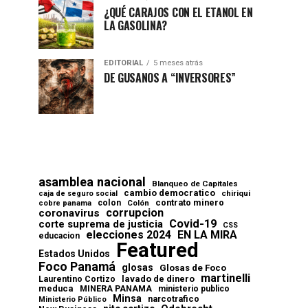
¿QUÉ CARAJOS CON EL ETANOL EN
LA GASOLINA?
EDITORIAL
5 meses atrás
DE GUSANOS A “INVERSORES”
asamblea nacional
Blanqueo de Capitales
cambio democratico
chiriqui
caja de seguro social
contrato minero
colon
cobre panama
Colón
corrupcion
coronavirus
Covid-19
corte suprema de justicia
CSS
elecciones 2024
EN LA MIRA
educacion
Featured
Estados Unidos
Foco Panamá
glosas
Glosas de Foco
martinelli
lavado de dinero
Laurentino Cortizo
meduca
MINERA PANAMA
ministerio publico
Minsa
narcotrafico
Ministerio Público