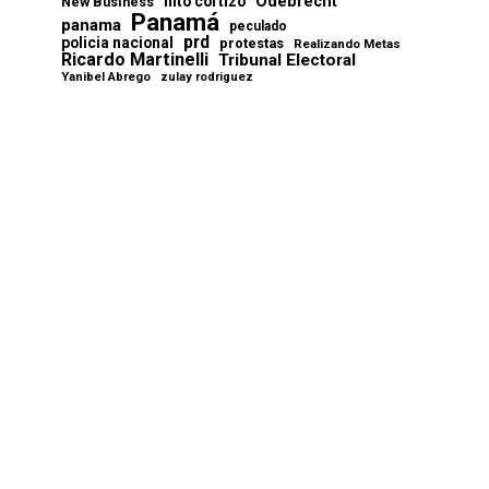
Odebrecht
nito cortizo
New Business
Panamá
panama
peculado
prd
policia nacional
protestas
Realizando Metas
Ricardo Martinelli
Tribunal Electoral
Yanibel Abrego
zulay rodriguez